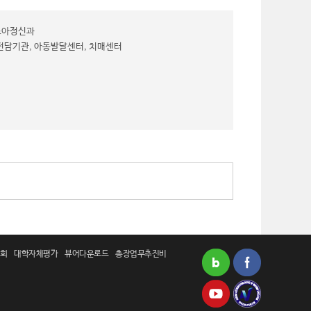
 소아정신과
동전담기관, 아동발달센터, 치매센터
회
대학자체평가
뷰어다운로드
총장업무추진비