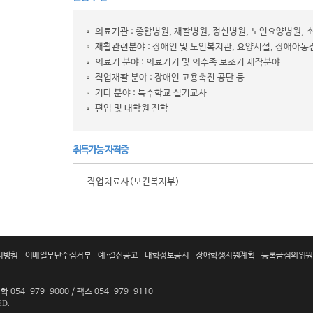
의료기관 : 종합병원, 재활병원, 정신병원, 노인요양병원,
재활관련분야 : 장애인 및 노인복지관, 요양시설, 장애아
의료기 분야 : 의료기기 및 의수족 보조기 제작분야
직업재활 분야 : 장애인 고용촉진 공단 등
기타 분야 : 특수학교 실기교사
편입 및 대학원 진학
취득가능 자격증
작업치료사(보건복지부)
리방침
이메일무단수집거부
예·결산공고
대학정보공시
장애학생지원계획
등록금심의위원
 054-979-9000 / 팩스 054-979-9110
ED.