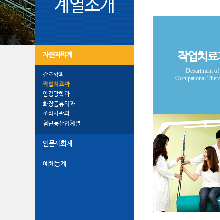
계열소개
작업치료
자연과학계
Department of
간호학과
Occupational Ther
작업치료과
안경광학과
화장품뷰티과
조리사관과
첨단농산업계열
인문사회계
예체능계