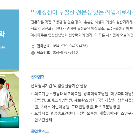
박애정신이 투철한 전문성 있는 작업치료사
전문가를 직접 초빙한 질 높은 강의, 충분한 시설과 최신의 실습기자재
사회의 정신보건 센터와 연계한 특성화된 임상실습, 교수-학생 간의 
과
제시해주는 임상선생님과 선후배와의 연계, 이 모든 시스템이 오늘의
전화번호
054-979-9476 (476)
aphy
팩스번호
054-979-9110
산학협력
산학협력기관 및 임상실습기관 현황
의료기관 - 영남대학교의료원, 경북대학교병원, 대구파티마병원
강병원, 보바스기념병원, 세브란스병원, 국립재활원, 삼성서울병
원, 보바스 어린이병원, 고대안암병원, 러스크분당병원
요양시설 및 공중보건센터 - 선명요육원, 재활공학서비스연구
신보건센터
졸업 후 진로