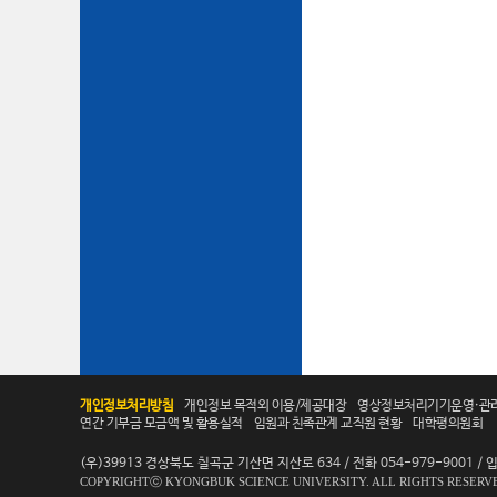
개인정보처리방침
개인정보 목적외 이용/제공대장
영상정보처리기기운영·관
연간 기부금 모금액 및 활용실적
임원과 친족관계 교직원 현황
대학평의원회
(우)39913 경상북도 칠곡군 기산면 지산로 634 / 전화 054-979-9001 / 입학
COPYRIGHTⓒ KYONGBUK SCIENCE UNIVERSITY. ALL RIGHTS RESERV