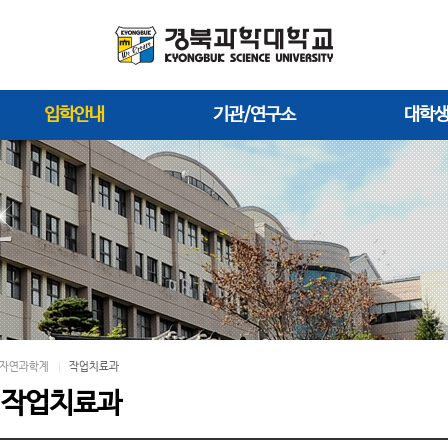
입학안내
기관/연구소
대학
자연과학계
작업치료과
; 작업치료과