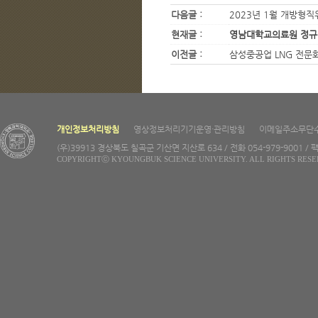
다음글 :
2023년 1월 개방형직
현재글 :
영남대학교의료원 정규
이전글 :
삼성중공업 LNG 전문화
개인정보처리방침
영상정보처리기기운영·관리방침
이메일주소무단
(우)39913 경상북도 칠곡군 기산면 지산로 634 / 전화 054-979-9001 / 팩
COPYRIGHTⓒ KYOUNGBUK SCIENCE UNIVERSITY. ALL RIGHTS RESE