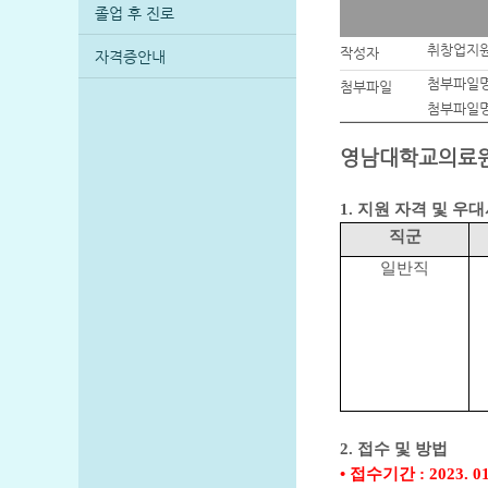
졸업 후 진로
취창업지
작성자
자격증안내
첨부파일명
첨부파일
첨부파일명
영남대학교의료원
1.
지원 자격 및 우
직군
일반직
2.
접수 및 방법
•
접수기간
: 2023. 01