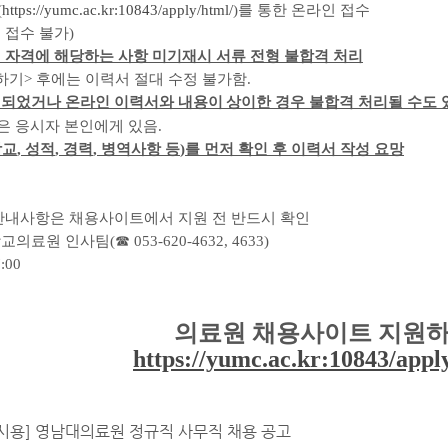
(
https://yumc.ac.kr:10843/apply/html/
)
를
통한
온라인 접수
 접수 불가
)
 자격에 해당하는 사항 미기재시 서류 전형 불합격 처리
하기
>
후에는 이력서 절대 수정 불가함
.
 되었거나 온라인 이력서와 내용이
상이한 경우 불합격 처리될 수도
은 응시자 본인에게 있음
.
학교
,
성적
,
경력
,
병역사항 등
)
를 먼저 확인 후 이력서 작성 요망
안내사항은 채용사이트에서 지원 전 반드시 확인
교의료원 인사팀
(
☎
053-620-4632, 4633)
7:00
의료원 채용사이트 지원
https://yumc.ac.kr:10843/appl
게시용] 영남대의료원 정규직 사무직 채용 공고