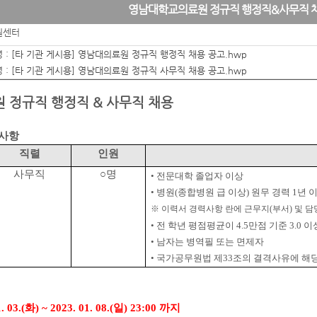
영남대학교의료원 정규직 행정직&사무직 
원센터
 :
[타 기관 게시용] 영남대의료원 정규직 행정직 채용 공고.hwp
 :
[타 기관 게시용] 영남대의료원 정규직 사무직 채용 공고.hwp
 정규직 행정직 & 사무직 채용
대사항
직렬
인원
사무직
○
명
•
전문대학 졸업자 이상
•
병원
(
종합병원 급 이상
)
원무 경력
1
년 
※
이력서 경력사항 란에 근무지
(
부서
)
및 담
•
전 학년 평점평균이
4.5
만점 기준
3.0
이
•
남자는 병역필 또는 면제자
•
국가공무원법 제
33
조의 결격사유에 해당
. 03.(
화
) ~ 2023. 01. 08.(
일
) 23:00
까지