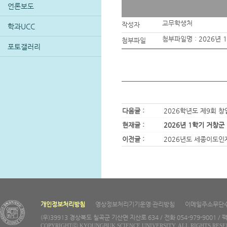
언론보도
교무학생처
작성자
학과UCC
첨부파일명 :
2026년
첨부파일
포토갤러리
다음글 :
2026학년도 제9회 
현재글 :
2026년 1학기 거창군
이전글 :
2026년도 세종이도인
개인정보처리방침
영상정보처리기기운영·관리방침
이메일주소무단
(우)39913 경상북도 칠곡군 기산면 지산로 634 / 전화 054-979-9001 / 팩
COPYRIGHTⓒ KYOUNGBUK SCIENCE UNIVERSITY. ALL RIGHTS RESE