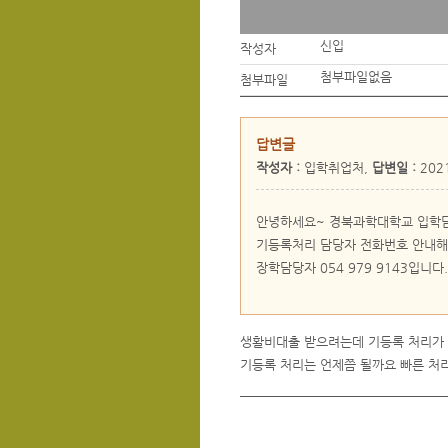
신입
작성자
첨부파일없음
첨부파일
답변글
작성자 :
입학취업처,
답변일 :
2021
안녕하세요~ 경북과학대학교 입학
기등록처리 담당자 전화번호 안내해
장학담당자 054 979 9143입니
생활비대출 받으려는데 기등록 처리가
기등록 처리는 언제쯤 될까요 빠른 처