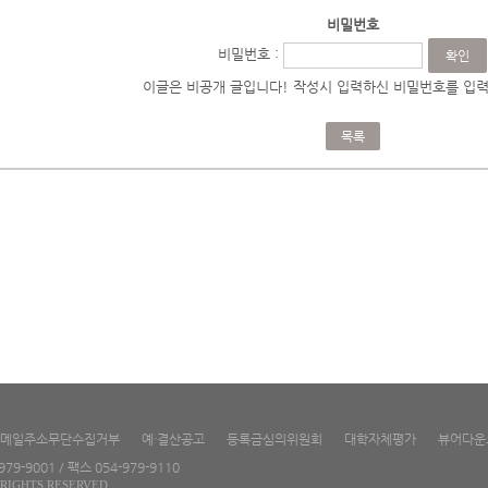
비밀번호
비밀번호 :
이글은 비공개 글입니다! 작성시 입력하신 비밀번호를 입력
목록
메일주소무단수집거부
예·결산공고
등록금심의위원회
대학자체평가
뷰어다운
9-9001 / 팩스 054-979-9110
RIGHTS RESERVED.