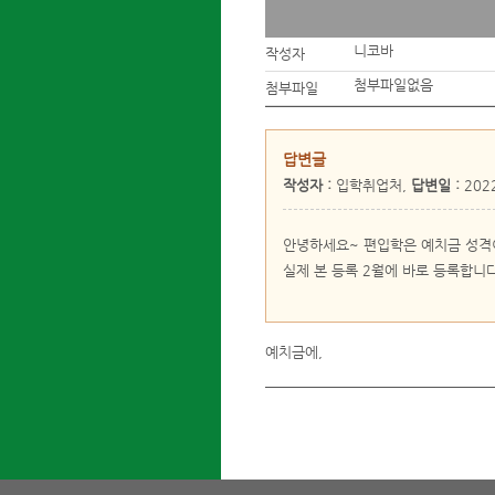
니코바
작성자
첨부파일없음
첨부파일
답변글
작성자 :
입학취업처,
답변일 :
2022
안녕하세요~ 편입학은 예치금 성
실제 본 등록 2월에 바로 등록합니다
예치금에,