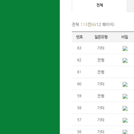
전체
전체
113
건(
6
/12 페이지)
번호
질문유형
비밀
63
기타
62
전형
61
전형
60
기타
59
전형
58
기타
57
기타
56
기타