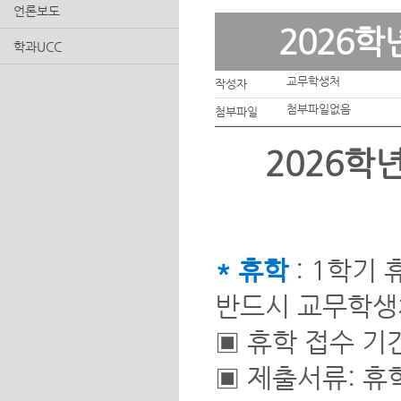
언론보도
2026학
학과UCC
교무학생처
작성자
첨부파일없음
첨부파일
2026학
* 휴학
: 1학기 
반드시 교무학생
▣ 휴학 접수 기간: 
▣ 제출서류: 휴