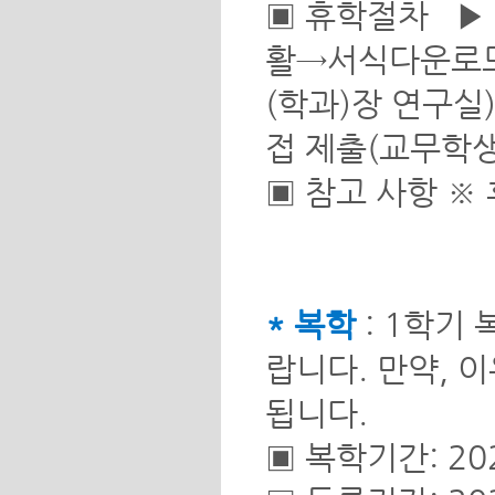
▣ 휴학절차 ▶
활→서식다운로드
(학과)장 연구실
접 제출(교무학생
▣ 참고 사항 ※ 
* 복학
: 1학기
랍니다. 만약, 
됩니다.
▣ 복학기간: 2026