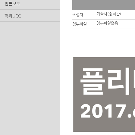
언론보도
기숙사(숭덕관)
작성자
학과UCC
첨부파일없음
첨부파일