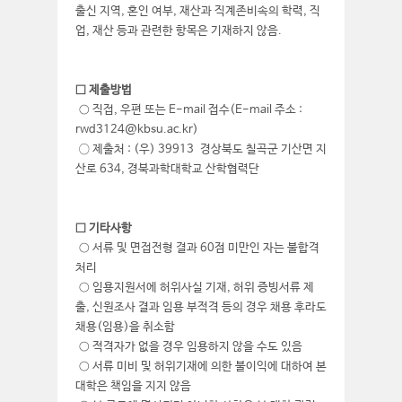
출신 지역, 혼인 여부, 재산과 직계존비속의 학력, 직
업, 재산 등과 관련한 항목은 기재하지 않음.
□ 제출방법
○ 직접, 우편 또는 E-mail 접수(E-mail 주소 :
rwd3124@kbsu.ac.kr)
◯ 제출처 : (우) 39913 경상북도 칠곡군 기산면 지
산로 634, 경북과학대학교 산학협력단
□ 기타사항
○ 서류 및 면접전형 결과 60점 미만인 자는 불합격
처리
○ 임용지원서에 허위사실 기재, 허위 증빙서류 제
출, 신원조사 결과 임용 부적격 등의 경우 채용 후라도
채용(임용)을 취소함
○ 적격자가 없을 경우 임용하지 않을 수도 있음
○ 서류 미비 및 허위기재에 의한 불이익에 대하여 본
대학은 책임을 지지 않음