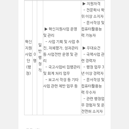
▶ 지원자격
- 전문학사 학
위 이상 소지자
- 문서작성 및
▶ 혁신지원사업 운영
컴퓨터활용능
및 관리
력 가능자
혁신
- 사업 기획 및 사업 추
일
지원
진, 자체평가, 성과관리
▶ 우대요건
반
사업
0
등 사업전반 운영 및 관
- 국책사업 관
행
단
명
리
련 경력자
정
(행
- 국고사업비 집행관리
- 행정 업무 3
직
정)
및 회계 처리 업무
년 이상 경력자
- 보고서 작성 등 기타
- 문서작성 및
사업 관련 제반 업무 등
컴퓨터활용능
력 우수자
- 관련 행정업
무 경험자 및 운
전면허 소지자