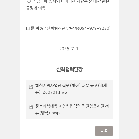
○ 본 공고에 명시되지 아니한 사항은 본 대학 관련
규정에 의함
□ 문 의 처
: 산학협력단 담당자(054-979-9250)
2026. 7. 1.
산학협력단장
혁신지원사업단 직원(행정) 채용 공고(게재
용)_260701.hwp
경북과학대학교 산학협력단 직원임용지원 서
류(양식).hwp
목록