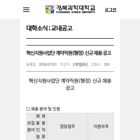
대학소식 ; 교내공고
혁신지원사업단 계약직원(행정) 신규 채용 공고
등록일
2026/07/01
작성자
산학협력단
조회수
255
혁신지원사업단 계약직원(행정) 신규 채용
공고
□ 채용 분야 및 인원
채
채
모집
용
용
담당업무
지원자격
분야
인
직
원
류