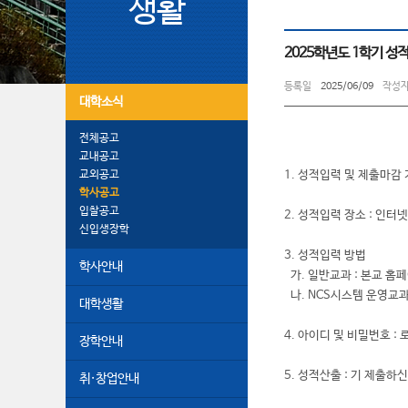
생활
2025학년도 1학기 성
등록일
2025/06/09
작성
대학소식
전체공고
교내공고
교외공고
1. 성적입력 및 제출마감 기
학사공고
입찰공고
2. 성적입력 장소 : 인
신입생장학
3. 성적입력 방법
학사안내
가. 일반교과 : 본교 홈
나. NCS시스템 운영교과
대학생활
4. 아이디 및 비밀번호 
장학안내
5. 성적산출 : 기 제출
취·창업안내