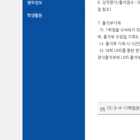
병무정보
6. 성적평가/출석점수 
일 참조)
학생활동
7. 출석부기재
가. 1학점을 수여하기 위
며, 출석부 수업일 기재도
나. 출석부 기재 시 시간
다. 대학 LMS를 통한 
정식출석부와 LMS 출석
(3-3-4-1)학업성