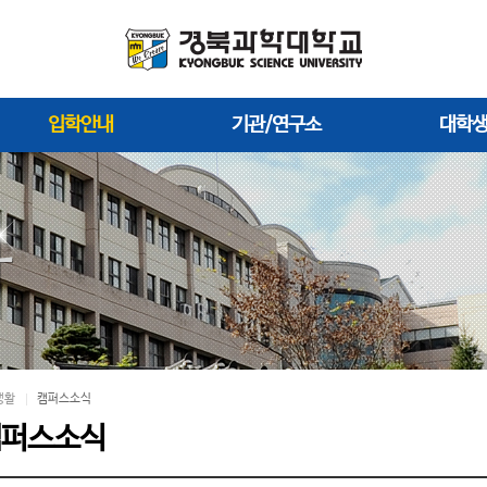
입학안내
기관/연구소
대학
생활
캠퍼스소식
캠퍼스소식