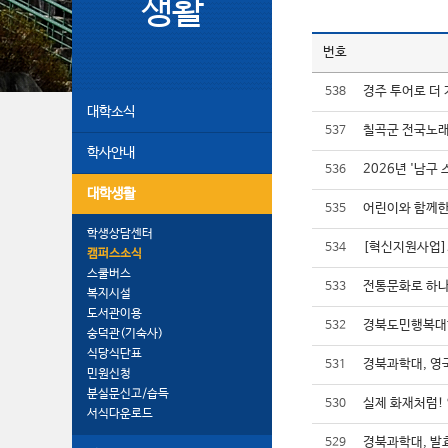
생활
번호
경주 투어로 더 
538
대학소식
칠곡군 전국노래
537
학사안내
2026년 '남구
536
대학생활
어린이와 함께한
535
학생상담센터
[혁신지원사업]2
534
캠퍼스소식
스쿨버스
전통문화로 하나
533
복지시설
도서관이용
경북도민행복대학
532
숭덕관(기숙사)
식당식단표
경북과학대, 영
531
민원신청
분실문신고/습득
실제 화재처럼!
530
서식다운로드
경북과학대, 발
529