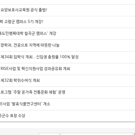
요양보호사교육원 공식 출범!
 고령군 캠퍼스 5기 개강!
북도민행복대학 칠곡군 캠퍼스' 개강
광학과, 전공으로 지역에 따뜻한 나눔
34회 입학식 개최...신입생 충원율 100% 달성
RISE사업 및 혁신지원사업 성과공유회 개최
제32회 학위수여식 개최
로그램 '주말 온가족 전통문화 체험' 운영
SE사업 '발효식품연구센터' 개소
곡군수 표창 수상