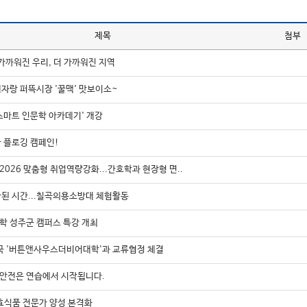
제목
첨부
가까워진 우리, 더 가까워진 지역
자랑 퍼뜩시장 '꿀맥' 맛보이소~
 스마트 인문학 아카데기' 개강
 플로깅 캠페인!
026 맞춤형 취업역량강화...간호학과 현장형 면..
된 시간...칠곡의용소방대 체험활동
 성주군 캠퍼스 특강 개최
국 '버튼앤사우스더비어대학'과 교류협정 체결
 안전은 연습에서 시작됩니다.
효식품 전문가 양성 본격화