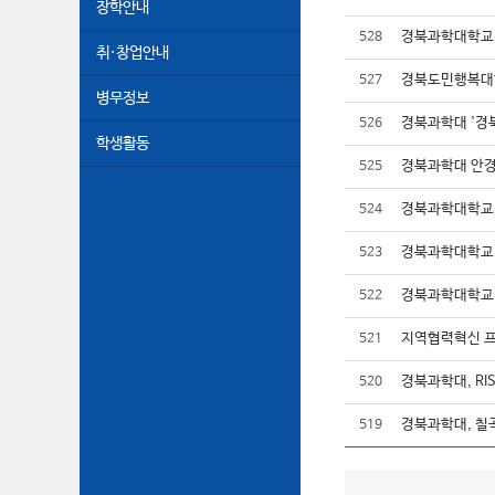
장학안내
경북과학대학교 
528
취·창업안내
경북도민행복대학
527
병무정보
경북과학대 '경
526
학생활동
경북과학대 안경
525
경북과학대학교 제
524
경북과학대학교 
523
경북과학대학교 
522
지역협력혁신 프
521
경북과학대, RI
520
경북과학대, 칠
519