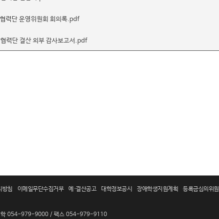
학협력단 운영위원회 회의록.pdf
협력단 결산 외부 감사보고서.pdf
리방침
이메일무단수집거부
예·결산공고
대학정보공시
장애학생지원계획
등록금심의위원
 054-979-9000 / 팩스 054-979-9110