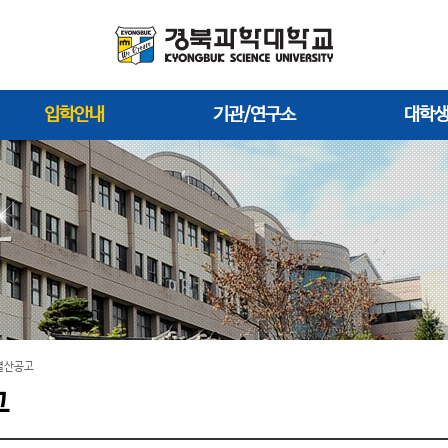
입학안내
기관/연구소
대학
결산공고
고