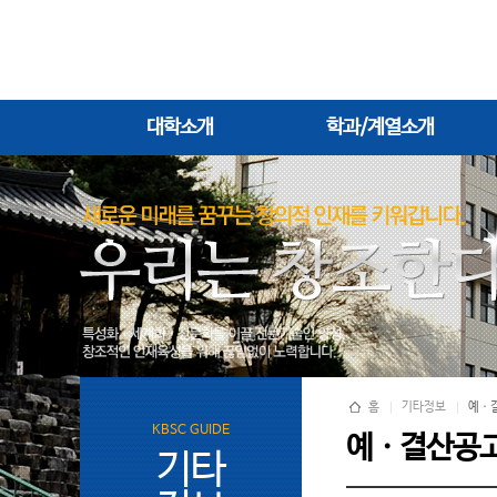
대학소개
학과/계열소개
홈
기타정보
예ㆍ
KBSC GUIDE
예ㆍ결산공
기타