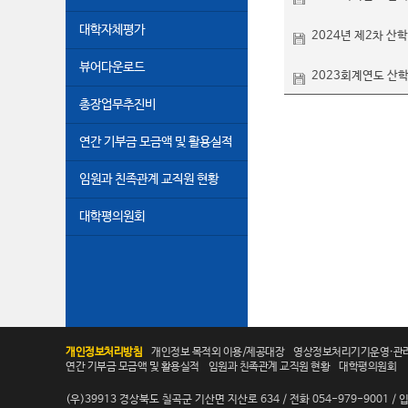
대학자체평가
2024년 제2차 산
뷰어다운로드
2023회계연도 산학
총장업무추진비
연간 기부금 모금액 및 활용실적
임원과 친족관계 교직원 현황
대학평의원회
개인정보처리방침
개인정보 목적외 이용/제공대장
영상정보처리기기운영·관
연간 기부금 모금액 및 활용실적
임원과 친족관계 교직원 현황
대학평의원회
(우)39913 경상북도 칠곡군 기산면 지산로 634 / 전화 054-979-9001 / 입학