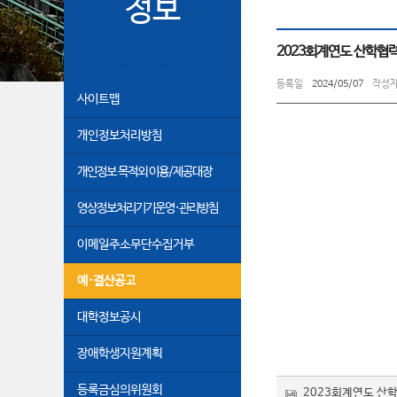
정보
2023회계연도 산학협
등록일
2024/05/07
작성
사이트맵
개인정보처리방침
개인정보 목적외 이용/제공대장
영상정보처리기기운영·관리방침
이메일주소무단수집거부
예·결산공고
대학정보공시
장애학생지원계획
등록금심의위원회
2023회계연도 산학