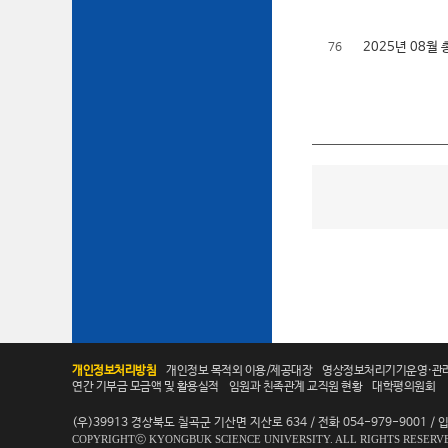
2025년 08
76
개인정보처리방침
개인정보 목적외 이용/제공대장
영상정보처리기기운영·관
연간 기부금 모금액 및 활용실적
임원과 친족관계 교직원 현황
대학평의원회
(우)39913 경상북도 칠곡군 기산면 지산로 634 / 전화 054-979-9001 / 입학
COPYRIGHTⓒ KYONGBUK SCIENCE UNIVERSITY. ALL RIGHTS RESERV