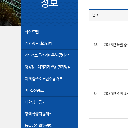
정보
번호
사이트맵
개인정보처리방침
2026년 5월
85
개인정보 목적외 이용/제공대장
영상정보처리기기운영·관리방침
이메일주소무단수집거부
예·결산공고
2026년 4월
84
대학정보공시
장애학생지원계획
등록금심의위원회