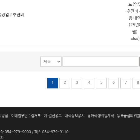
월 총장업무추진비
1
2
3
4
5
6
7
8
리방침
이메일무단수집거부
예·결산공고
대학정보공시
장애학생지원계획
등록금심의위원
 054-979-9000 / 팩스 054-979-9110
ED.