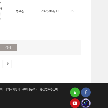
부속실
2026/04/13
35
9
회
대학자체평가
뷰어다운로드
총장업무추진비