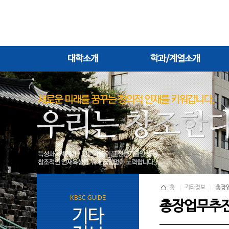
대학소개
학과/계열소개
홈
기타정보
총장
KBSC GUIDE
총장업무추
기타