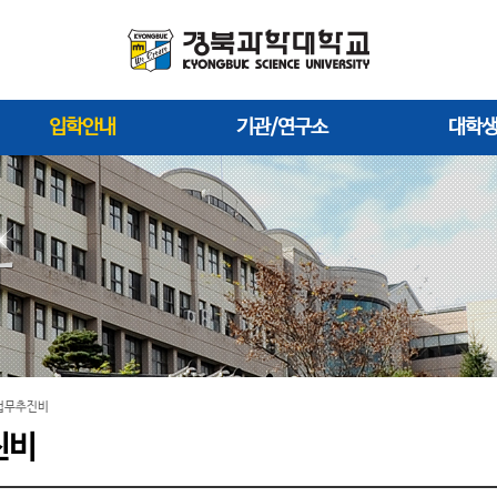
입학안내
기관/연구소
대학
업무추진비
진비