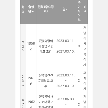
족
성
출생
현직(주요경
이
비
임기
명
년도
력)
사
고
여
부
개
방
이
(전)숙명여
2023.03.11.
서
1958
사
원
자상업고등
~
X
년
교
식
학교 교감
2027.03.10.
육
이
사
교
(전)영진전
2023.03.11.
신
1961
육
석
문대학교 교
~
X
년
이
호
수
2027.03.10.
사
(전)영남사
개
2023.06.08.
육
1962
이버대학교
방
준
~
X
년
학사운영처
이