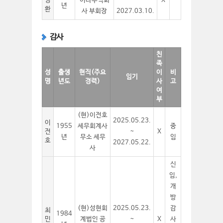
병
이타주식회
~
X
년
환
사 부회장
2027.03.10.
감사
친
족
성
출생
현직(주요
이
비
임기
명
년도
경력)
사
고
여
부
(현)이전호
2025.05.23.
이
1955
세무회계사
중
전
~
X
년
무소 세무
임
호
2027.05.22.
사
신
임,
개
방
(현)성현회
2025.05.23.
감
최
1984
민
계법인 공
~
X
사