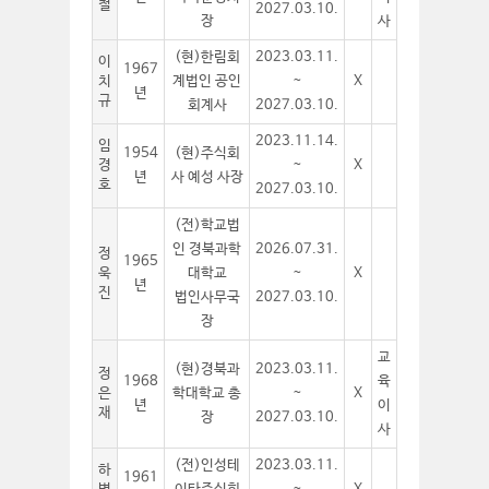
철
2027.03.10.
장
사
(현)한림회
2023.03.11.
이
1967
치
계법인 공인
~
X
년
규
회계사
2027.03.10.
2023.11.14.
임
1954
(현)주식회
경
~
X
년
사 예성 사장
호
2027.03.10.
(전)학교법
인 경북과학
2026.07.31.
정
1965
욱
대학교
~
X
년
진
법인사무국
2027.03.10.
장
교
(현)경북과
2023.03.11.
정
1968
육
은
학대학교 총
~
X
년
이
재
장
2027.03.10.
사
(전)인성테
2023.03.11.
하
1961