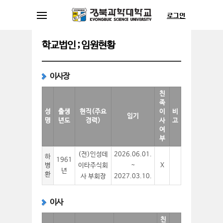
학교법인 ; 임원현황
이사장
친
족
성
출생
현직(주요
이
비
임기
명
년도
경력)
사
고
여
부
(전)인성데
2026.06.01.
하
1961
병
이타주식회
~
X
년
환
사 부회장
2027.03.10.
이사
친