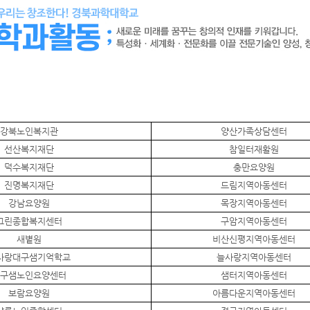
강북노인복지관
양산가족상담센터
선산복지재단
참일터재활원
덕수복지재단
충만요양원
진명복지재단
드림지역아동센터
강남요양원
목장지역아동센터
그린종합복지센터
구암지역아동센터
새볕원
비산신평지역아동센터
사랑대구샘기억학교
늘사랑지역아동센터
구샘노인요양센터
샘터지역아동센터
보람요양원
아름다운지역아동센터