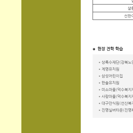
샬
선한
현장 견학 학습
상록수재단(강북노
계명유치원
삼성어린이집
한솔유치원
미소마을(덕수복지
사랑마을(덕수복지
대구안식원(선산복
진명실버타운(진명