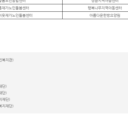
샬롬노인종합센터
정금지역아동센터
롬재가노인돌봄센터
행복나무지역아동센터
이웃재가노인돌봄센터
아름다운한방요양원
인복지관)
재단)
재단)
지재단)
복지재단)