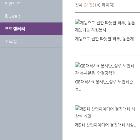
언론보도
전체
64
건(
1
/6 페이지)
학과UCC
포토갤러리
재능으로 전한 따뜻한 하루, 농촌재..
자료실
GB대학사회봉사단_성주 노인회관
봉..
제5회 창업아이디어 경진대회 시상..