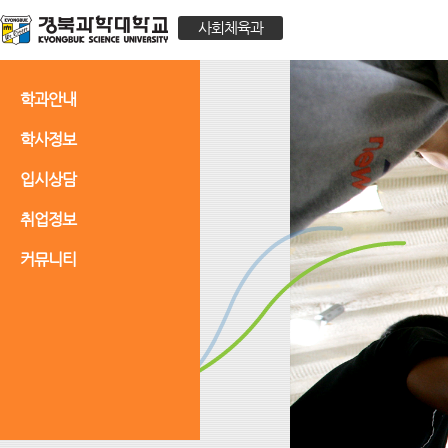
사회체육과
학과안내
학사정보
입시상담
취업정보
커뮤니티