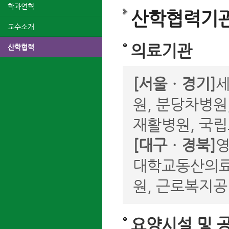
학과연혁
산학협력기관
교수소개
의료기관
산학협력
[서울ㆍ경기]
세
원, 분당차병원
재활병원, 국
[대구ㆍ경북]
영
대학교동산의료
원, 근로복지
요양시설 및 