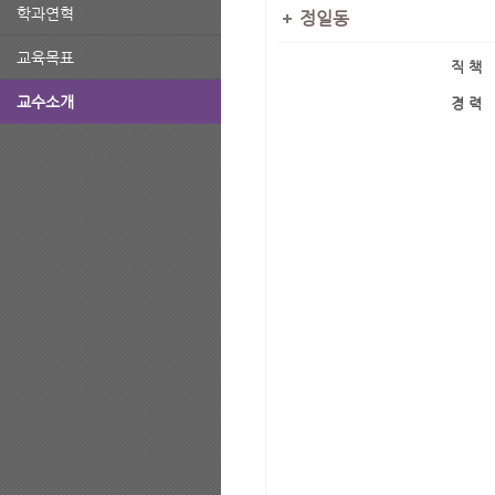
학과연혁
정일동
교육목표
직 책
교수소개
경 력