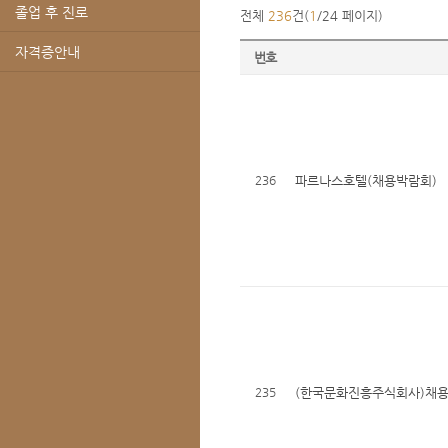
졸업 후 진로
전체
236
건(
1
/24 페이지)
자격증안내
번호
236
파르나스호텔(채용박람회)
235
(한국문화진흥주식회사)채용