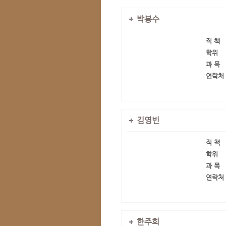
박봉수
직 책
학위
과 목
연락처
김영빈
직 책
학위
과 목
연락처
한주희