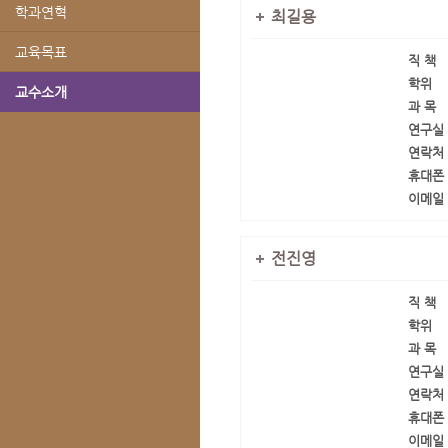
학과연혁
최길용
교육목표
직 책
학위
교수소개
과 목
연구실
연락처
휴대폰
이메일
전진영
직 책
학위
과 목
연구실
연락처
휴대폰
이메일