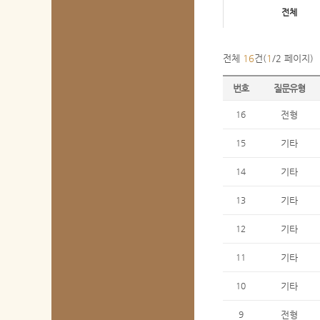
전체
전체
16
건(
1
/2 페이지)
번호
질문유형
16
전형
15
기타
14
기타
13
기타
12
기타
11
기타
10
기타
9
전형