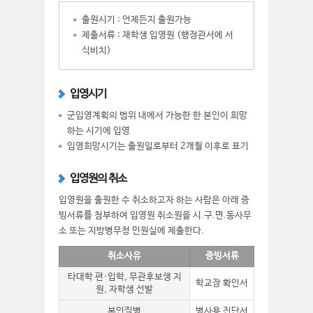
출원시기 : 언제든지 출원가능
제출서류 : 재학생 입영원 (행정관서에 서
식비치)
입영시기
군입영계획의 범위 내에서 가능한 한 본인이 희망
하는 시기에 입영
입영희망시기는 출원일로부터 2개월 이후로 표기
입영원의 취소
입영원을 출원한 수 취소하고자 하는 사람은 아래 증
빙서류를 첨부하여 입영원 취소원을 시.구.면.동사무
소 또는 지방병무청 민원실에 제출한다.
취소사유
증빙서류
타대학 편·입학, 무관후보생 지
학교장 확인서
원, 자학생 선발
본인질병
병사용 진단서